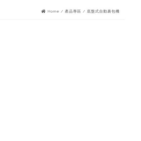
Home
/
產品專區
/
底盤式自動裹包機