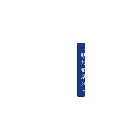
自
動
封
箱
系
列
566EG 自動角邊封箱機